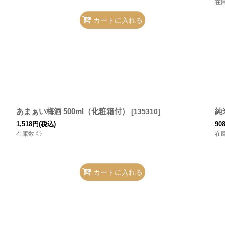
在
カートに入れる
あまぁい梅酒 500ml（化粧箱付）
純
[
135310
]
1,518
円
(税込)
90
在庫数 ◎
在
カートに入れる