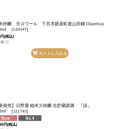
米吟醸 天ロワール 下呂市萩原町産山田錦 Dianthus
00ml
[
120447
]
3
円
(税込)
庫数 ◎
カートに入れる
新発売】日野屋 純米大吟醸 生貯蔵原酒 「涼」
20ml
[
121743
]
26
円
(税込)