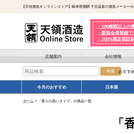
【天領酒造オンラインストア】岐阜県飛騨 下呂温泉の酒造メーカー
・100種類以上の
・新規会員登録で、
・100%満足保証
店舗案内
会社情報
検索
おすす
オンザロック
熟成
熱燗
大吟
今月のおすすめ
日本酒
ホーム
>
「香りの高いタイプ」の商品一覧
「