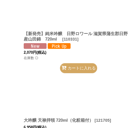
【新発売】純米吟醸 日野ロワール 滋賀県蒲生郡日野
産山田錦 720ml
[
110331
]
2,070
円
(税込)
在庫数 ◎
カートに入れる
大吟醸 天禄拝領 720ml（化粧箱付）
[
121705
]
6,958
円
(税込)