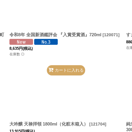
町
令和8年 全国新酒鑑評会 『入賞受賞酒』720ml
す
[
120071
]
88
在
8,635
円
(税込)
在庫数 ◎
カートに入れる
大吟醸 天禄拝領 1800ml（化粧木箱入）
純
[
121704
]
3
13,915
円
(税込)