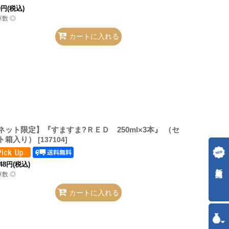
0
円
(税込)
庫数 ◎
カートに入れる
ネット限定】『すますま?ＲＥＤ 250ml×3本』 （セ
ト箱入り）
[
137104
]
48
円
(税込)
新着商品
庫数 ◎
カートに入れる