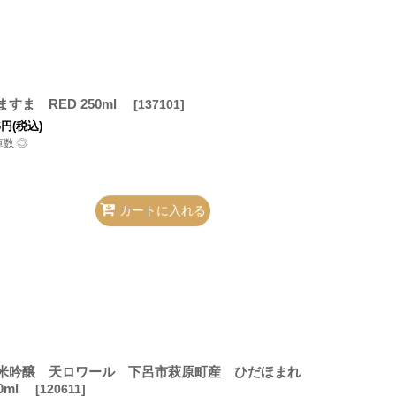
ますま RED 250ml
[
137101
]
6
円
(税込)
庫数 ◎
カートに入れる
米吟醸 天ロワール 下呂市萩原町産 ひだほまれ
00ml
[
120611
]