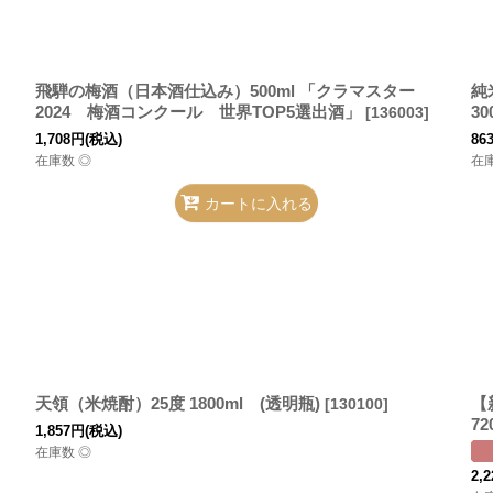
飛騨の梅酒（日本酒仕込み）500ml 「クラマスター
純
2024 梅酒コンクール 世界TOP5選出酒」
3
[
136003
]
1,708
円
(税込)
86
在庫数 ◎
在
カートに入れる
天領（米焼酎）25度 1800ml (透明瓶)
【
[
130100
]
7
1,857
円
(税込)
在庫数 ◎
2,2