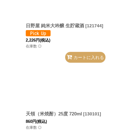
日野屋 純米大吟醸 生貯蔵酒
[
121744
]
2,226
円
(税込)
在庫数 ◎
カートに入れる
天領（米焼酎）25度 720ml
[
130101
]
860
円
(税込)
在庫数 ◎