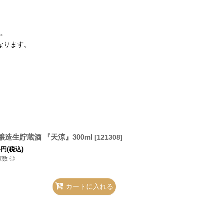
。
なります。
醸造生貯蔵酒 『天涼』300ml
[
121308
]
4
円
(税込)
庫数 ◎
カートに入れる