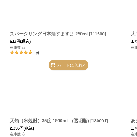
スパークリング日本酒すますま 250ml
大
[
111500
]
633
円
(税込)
3,7
在庫数 ◎
在
1
件
カートに入れる
天領（米焼酎）35度 1800ml (透明瓶)
あ
[
130001
]
2,356
円
(税込)
1,7
在庫数 ◎
在