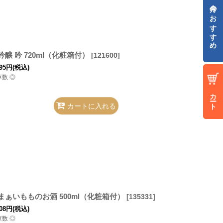
今月のおすすめ
吟醸 吟 720ml（化粧箱付）
[
121600
]
95
円
(税込)
庫数 ◎
カート
カートに入れる
まぁいもものお酒 500ml（化粧箱付）
[
135331
]
08
円
(税込)
庫数 ◎