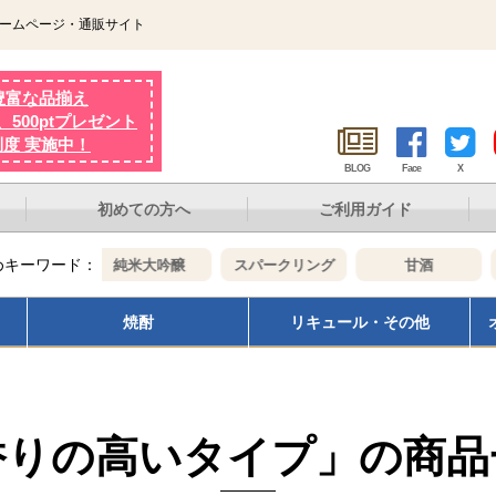
ホームページ・通販サイト
豊富な品揃え
500ptプレゼント
制度 実施中！
BLOG
Face
X
初めての方へ
ご利用ガイド
めキーワード：
醸
純米大吟醸
スパークリング
甘酒
焼酎
リキュール・その他
香りの高いタイプ」の商品