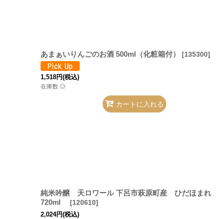
あまぁいりんごのお酒 500ml（化粧箱付）
[
135300
]
1,518
円
(税込)
在庫数 ◎
カートに入れる
純米吟醸 天ロワール 下呂市萩原町産 ひだほまれ
720ml
[
120610
]
2,024
円
(税込)