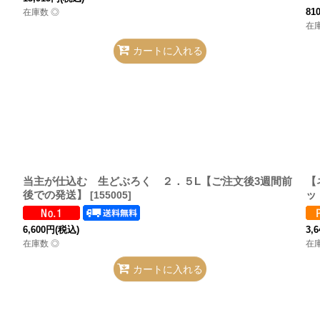
81
在庫数 ◎
在
カートに入れる
当主が仕込む 生どぶろく ２．５L【ご注文後3週間前
【
後での発送】
ッ
[
155005
]
6,600
円
(税込)
3,6
在庫数 ◎
在
カートに入れる