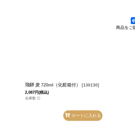
商品をご
飛騨 麦 720ml（化粧箱付）
[
130130
]
2,087
円
(税込)
在庫数 ◎
カートに入れる