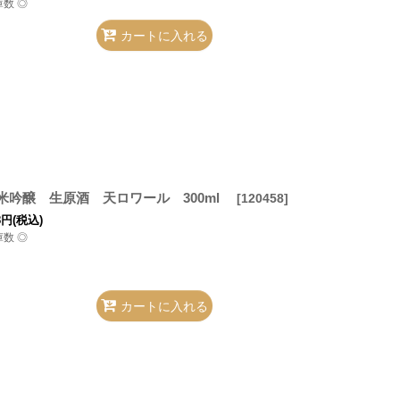
庫数 ◎
カートに入れる
米吟醸 生原酒 天ロワール 300ml
[
120458
]
8
円
(税込)
庫数 ◎
カートに入れる