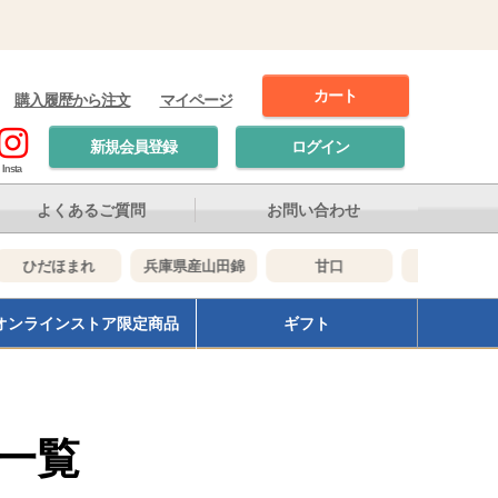
カート
購入履歴から注文
マイページ
新規会員登録
ログイン
Insta
よくあるご質問
お問い合わせ
ひだほまれ
兵庫県産山田錦
甘口
辛口
オンラインストア限定商品
ギフト
一覧