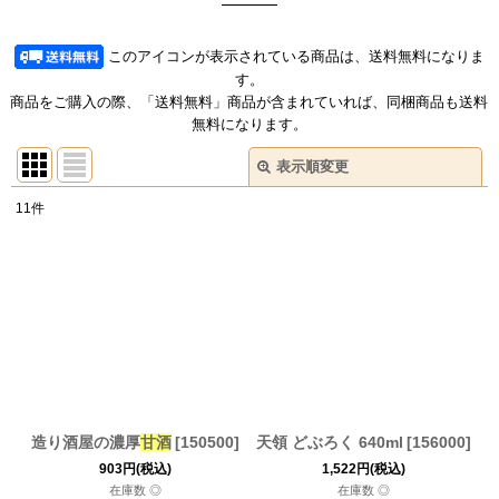
このアイコンが表示されている商品は、送料無料になりま
す。
商品をご購入の際、「送料無料」商品が含まれていれば、同梱商品も送料
無料になります。
表示順変更
閉じる
11
件
商品検索
:
表示数
:
在庫あり
並び順
:
絞り込む
造り酒屋の濃厚
甘酒
[
150500
]
天領 どぶろく 640ml
[
156000
]
903
円
(税込)
1,522
円
(税込)
在庫数 ◎
在庫数 ◎