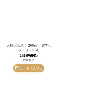
天領 どぶろく 260ml ３本セ
ット
[
166013
]
1,899
円
(税込)
在庫数 ◎
カートに入れる