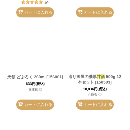
1
件
カートに入れる
カートに入れる
造り酒屋の濃厚
甘酒
500g 12
天領 どぶろく 260ml
[
156001
]
本セット
[
150503
]
633
円
(税込)
10,836
円
(税込)
在庫数 ◎
在庫数 ◎
カートに入れる
カートに入れる