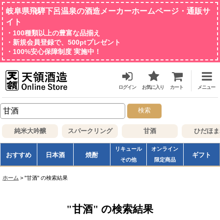
岐阜県飛騨下呂温泉の酒造メーカーホームページ・通販サ
イト
・100種類以上の豊富な品揃え
・新規会員登録で、500ptプレゼント
・100%安心保障制度 実施中！
ログイン
お気に入り
カート
メニュー
検索
純米大吟醸
スパークリング
甘酒
ひだほま
リキュール
オンライン
おすすめ
日本酒
焼酎
ギフト
その他
限定商品
ホーム
>
"甘酒"
の
検索結果
"甘酒"
の
検索結果