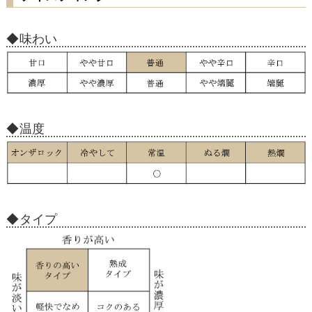
味わい
温度
タイプ