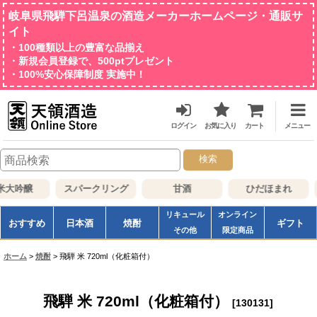
岐阜県飛騨下呂温泉の酒造メーカーホームページ・通販サ
イト
・100種類以上の豊富な品揃え
・新規会員登録で、500ptプレゼント
・100%安心保障制度 実施中！
ログイン
お気に入り
カート
メニュー
検索
大吟醸
スパークリング
甘酒
ひだほまれ
リキュール
オンライン
おすすめ
日本酒
焼酎
ギフト
その他
限定商品
ホーム
>
焼酎
>
飛騨 米 720ml（化粧箱付）
飛騨 米 720ml（化粧箱付）
[
130131
]