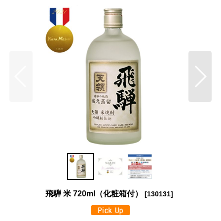
飛騨 米 720ml（化粧箱付）
[
130131
]