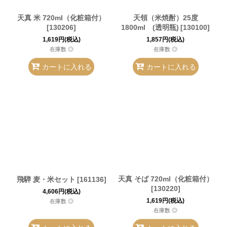
天真 米 720ml（化粧箱付）
天領（米焼酎）25度
[
130206
]
1800ml (透明瓶)
[
130100
]
1,619
円
(税込)
1,857
円
(税込)
在庫数 ◎
在庫数 ◎
カートに入れる
カートに入れる
天真 そば 720ml（化粧箱付）
飛騨 麦・米セット
[
161136
]
[
130220
]
4,606
円
(税込)
1,619
円
(税込)
在庫数 ◎
在庫数 ◎