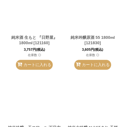
純米酒 生もと 『日野屋』
純米吟醸原酒 55 1800ml
1800ml
[
121160
]
[
121830
]
3,757
円
(税込)
3,605
円
(税込)
在庫数 ◎
在庫数 ◎
カートに入れる
カートに入れる