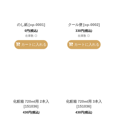
のし紙
[
op-0001
]
クール便
[
op-0002
]
0
円
(税込)
330
円
(税込)
在庫数 ◎
在庫数 ◎
カートに入れる
カートに入れる
化粧箱 720ml用 2本入
化粧箱 720ml用 3本入
[
151036
]
[
151036
]
430
円
(税込)
430
円
(税込)