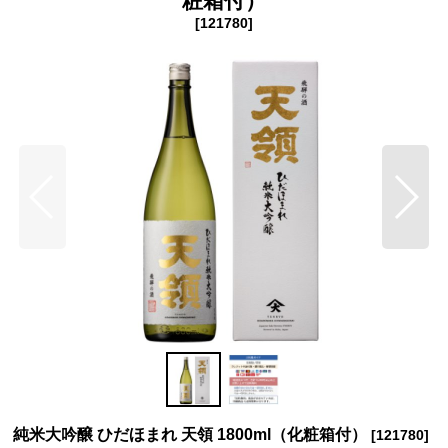
粧箱付）
[
121780
]
純米大吟醸 ひだほまれ 天領 1800ml（化粧箱付）
[
121780
]