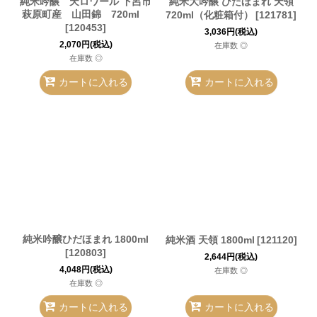
純米吟醸 天ロワール 下呂市
純米大吟醸 ひだほまれ 天領
萩原町産 山田錦 720ml
720ml（化粧箱付）
[
121781
]
[
120453
]
3,036
円
(税込)
2,070
円
(税込)
在庫数 ◎
在庫数 ◎
カートに入れる
カートに入れる
純米吟醸ひだほまれ 1800ml
純米酒 天領 1800ml
[
121120
]
[
120803
]
2,644
円
(税込)
4,048
円
(税込)
在庫数 ◎
在庫数 ◎
カートに入れる
カートに入れる