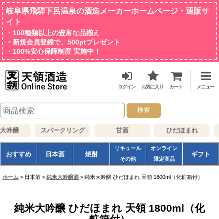
岐阜県飛騨下呂温泉の酒造メーカーホームページ・通販サ
イト
・100種類以上の豊富な品揃え
・新規会員登録で、500ptプレゼント
・100%安心保障制度 実施中！
ログイン
お気に入り
カート
メニュー
検索
大吟醸
スパークリング
甘酒
ひだほまれ
リキュール
オンライン
おすすめ
日本酒
焼酎
ギフト
その他
限定商品
ホーム
>
日本酒
>
純米大吟醸酒
>
純米大吟醸 ひだほまれ 天領 1800ml（化粧箱付）
純米大吟醸 ひだほまれ 天領 1800ml（化