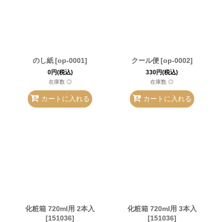
のし紙
[
op-0001
]
クール便
[
op-0002
]
0
円
(税込)
330
円
(税込)
在庫数 ◎
在庫数 ◎
カートに入れる
カートに入れる
化粧箱 720ml用 2本入
化粧箱 720ml用 3本入
[
151036
]
[
151036
]