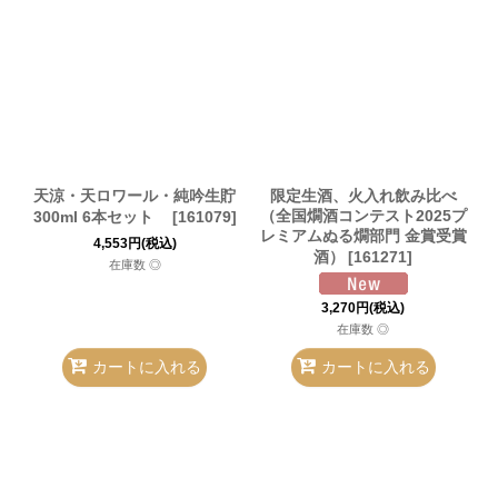
天涼・天ロワール・純吟生貯
限定生酒、火入れ飲み比べ
（全国燗酒コンテスト2025プ
300ml 6本セット
[
161079
]
レミアムぬる燗部門 金賞受賞
4,553
円
(税込)
酒）
[
161271
]
在庫数 ◎
3,270
円
(税込)
在庫数 ◎
カートに入れる
カートに入れる