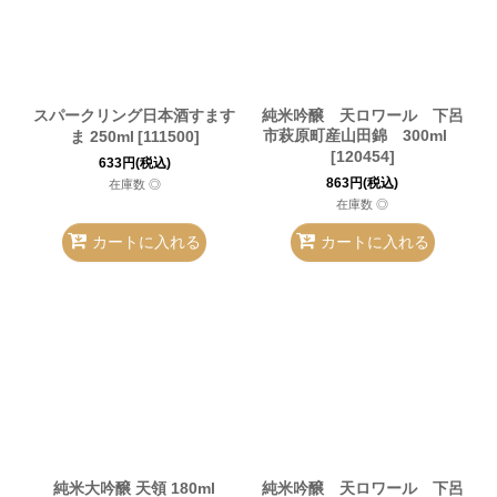
スパークリング日本酒すます
純米吟醸 天ロワール 下呂
市萩原町産山田錦 300ml
ま 250ml
[
111500
]
[
120454
]
633
円
(税込)
863
円
(税込)
在庫数 ◎
在庫数 ◎
カートに入れる
カートに入れる
純米大吟醸 天領 180ml
純米吟醸 天ロワール 下呂