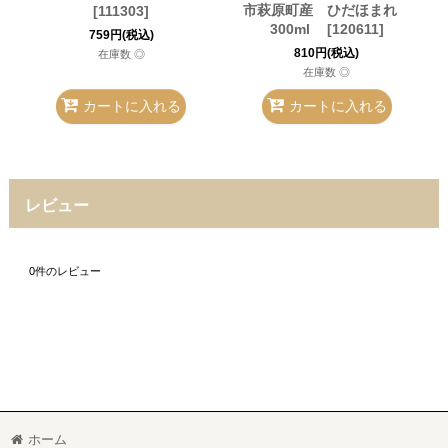
市萩原町産 ひだほまれ
[
111303
]
300ml
[
120611
]
759
円
(税込)
810
円
(税込)
在庫数 ◎
在庫数 ◎
カートに入れる
カートに入れる
レビュー
0
件のレビュー
ホーム