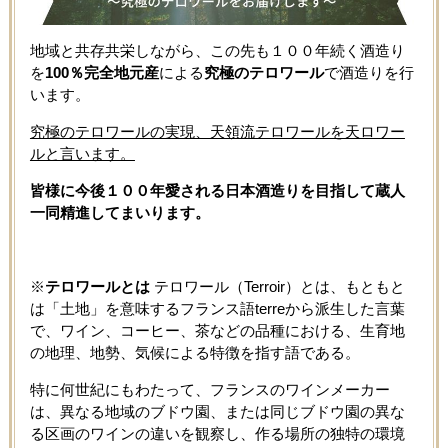
地域と共存共栄しながら、この先も１００年続く酒造り
を
100％完全地元産
による
究極のテロワール
で酒造りを行
います。
究極のテロワールの実現、天領流テロワールを天ロワー
ルと言います。
皆様に今後１００年愛される日本酒造りを目指して蔵人
一同精進してまいります。
※
テロワールとは
テロワール（Terroir）とは、もともと
は「土地」を意味するフランス語terreから派生した言葉
で、ワイン、コーヒー、茶などの品種における、生育地
の地理、地勢、気候による特徴を指す語である。
特に
何世紀にもわたって、フランスのワインメーカー
は、異なる地域のブドウ園、または同じブドウ園の異な
る区画のワインの違いを観察し、作る場所の独特の環境