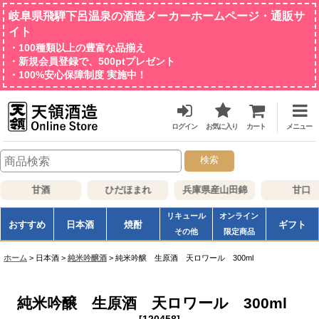
岐阜県飛騨下呂温泉の酒造メーカーホームページ・通販サ
イト
・100種類以上の豊富な品揃え
・新規会員登録で、500ptプレゼント
・100%安心保障制度 実施中！
ログイン
お気に入り
カート
メニュー
検索
甘酒
ひだほまれ
兵庫県産山田錦
甘口
リキュール
オンライン
おすすめ
日本酒
焼酎
ギフト
その他
限定商品
ホーム
>
日本酒
>
純米吟醸酒
>
純米吟醸 生原酒 天ロワール 300ml
純米吟醸 生原酒 天ロワール 300ml
[
120458
]