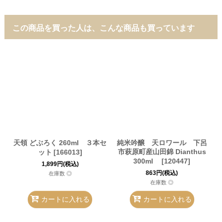
この商品を買った人は、こんな商品も買っています
天領 どぶろく 260ml ３本セ
純米吟醸 天ロワール 下呂
市萩原町産山田錦 Dianthus
ット
[
166013
]
300ml
[
120447
]
1,899
円
(税込)
863
円
(税込)
在庫数 ◎
在庫数 ◎
カートに入れる
カートに入れる