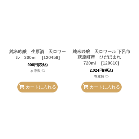
純米吟醸 生原酒 天ロワー
純米吟醸 天ロワール 下呂市
萩原町産 ひだほまれ
ル 300ml
[
120458
]
720ml
[
120610
]
908
円
(税込)
2,024
円
(税込)
在庫数 ◎
在庫数 ◎
カートに入れる
カートに入れる