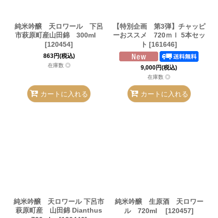
純米吟醸 天ロワール 下呂
【特別企画 第3弾】チャッピ
市萩原町産山田錦 300ml
ーおススメ 720ｍｌ 5本セッ
[
120454
]
ト
[
161646
]
863
円
(税込)
在庫数 ◎
9,000
円
(税込)
在庫数 ◎
カートに入れる
カートに入れる
純米吟醸 天ロワール 下呂市
純米吟醸 生原酒 天ロワー
萩原町産 山田錦 Dianthus
ル 720ml
[
120457
]