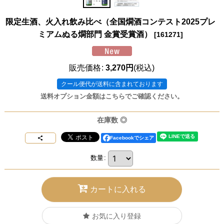
限定生酒、火入れ飲み比べ（全国燗酒コンテスト2025プレ
ミアムぬる燗部門 金賞受賞酒）
[
161271
]
販売価格
:
3,270
円
(税込)
クール便
送料オプション金額はこちらでご確認ください。
在庫数 ◎
Facebookでシェア
数量
:
カートに入れる
お気に入り登録