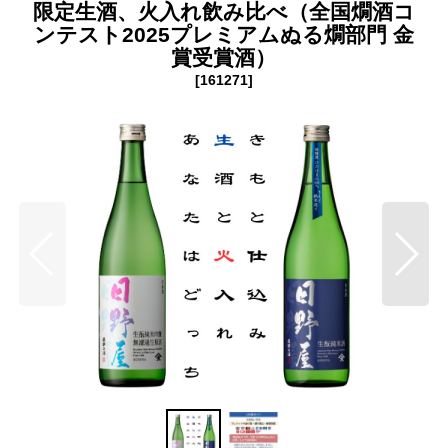
限定生酒、火入れ飲み比べ（全国燗酒コ
ンテスト2025プレミアムぬる燗部門 金
賞受賞酒）
[
161271
]