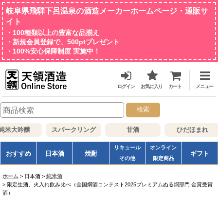
岐阜県飛騨下呂温泉の酒造メーカーホームページ・通販サ
イト
・100種類以上の豊富な品揃え
・新規会員登録で、500ptプレゼント
・100%安心保障制度 実施中！
ログイン
お気に入り
カート
メニュー
検索
米大吟醸
スパークリング
甘酒
ひだほまれ
リキュール
オンライン
おすすめ
日本酒
焼酎
ギフト
その他
限定商品
ホーム
>
日本酒
>
純米酒
>
限定生酒、火入れ飲み比べ（全国燗酒コンテスト2025プレミアムぬる燗部門 金賞受賞
酒）