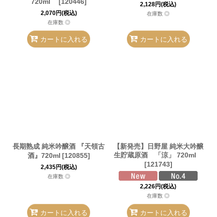
720ml
[
120446
]
2,128
円
(税込)
2,070
円
(税込)
在庫数 ◎
在庫数 ◎
カートに入れる
カートに入れる
長期熟成 純米吟醸酒 『天領古
【新発売】日野屋 純米大吟醸
生貯蔵原酒 「涼」 720ml
酒』720ml
[
120855
]
[
121743
]
2,435
円
(税込)
在庫数 ◎
2,226
円
(税込)
在庫数 ◎
カートに入れる
カートに入れる