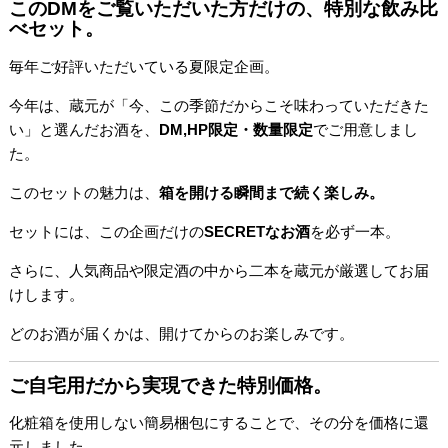
このDMをご覧いただいた方だけの、特別な飲み比
べセット。
毎年ご好評いただいている夏限定企画。
今年は、蔵元が「今、この季節だからこそ味わっていただきた
い」と選んだお酒を、
DM,
HP限定・数量限定
でご用意しまし
た。
このセットの魅力は、
箱を開ける瞬間まで続く楽しみ。
セットには、この企画だけの
SECRETなお酒
を必ず一本。
さらに、人気商品や限定酒の中から二本を蔵元が厳選してお届
けします。
どのお酒が届くかは、開けてからのお楽しみです。
ご自宅用だから実現できた特別価格。
化粧箱を使用しない簡易梱包にすることで、その分を価格に還
元しました。