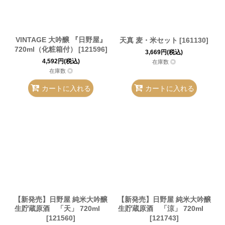
VINTAGE 大吟醸 『日野屋』
天真 麦・米セット
[
161130
]
720ml（化粧箱付）
[
121596
]
3,669
円
(税込)
4,592
円
(税込)
在庫数 ◎
在庫数 ◎
カートに入れる
カートに入れる
【新発売】日野屋 純米大吟醸
【新発売】日野屋 純米大吟醸
生貯蔵原酒 「天」 720ml
生貯蔵原酒 「涼」 720ml
[
121560
]
[
121743
]