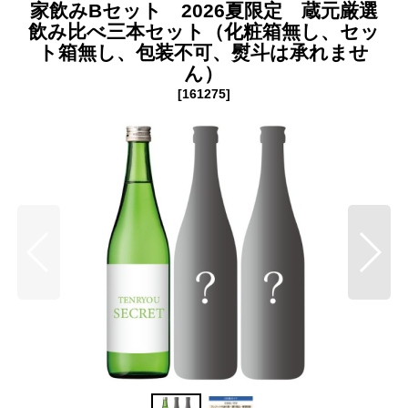
家飲みBセット 2026夏限定 蔵元厳選
飲み比べ三本セット（化粧箱無し、セッ
ト箱無し、包装不可、熨斗は承れませ
ん）
[
161275
]