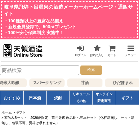
岐阜県飛騨下呂温泉の酒造メーカーホームページ・通販サ
イト
・100種類以上の豊富な品揃え
・新規会員登録で、500ptプレゼント
・100%安心保障制度 実施中！
ログイン
お気に入り
カート
メニュー
検索
米大吟醸
スパークリング
甘酒
ひだほまれ
リキュール
オンライン
おすすめ
日本酒
焼酎
ギフト
その他
限定商品
ホーム
>
ギフト
>
家飲みBセット 2026夏限定 蔵元厳選 飲み比べ三本セット（化粧箱無し、セット箱
無し、包装不可、熨斗は承れません）