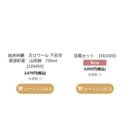
純米吟醸 天ロワール 下呂市
涼風セット
[
161020
]
萩原町産 山田錦 720ml
[
120453
]
4,055
円
(税込)
2,070
円
(税込)
在庫数 ◎
在庫数 ◎
カートに入れる
カートに入れる