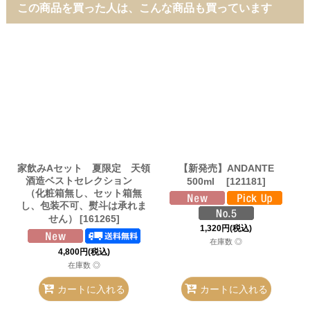
この商品を買った人は、こんな商品も買っています
家飲みAセット 夏限定 天領
【新発売】ANDANTE
酒造ベストセレクション
500ml
[
121181
]
（化粧箱無し、セット箱無
し、包装不可、熨斗は承れま
せん）
[
161265
]
1,320
円
(税込)
在庫数 ◎
4,800
円
(税込)
在庫数 ◎
カートに入れる
カートに入れる