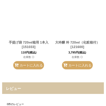
手提げ袋 720ml箱用 1本入
大吟醸 吟 720ml（化粧箱付）
[
151033
]
[
121600
]
110
円
(税込)
3,795
円
(税込)
在庫数 ◎
在庫数 ◎
カートに入れる
カートに入れる
レビュー
0
件のレビュー