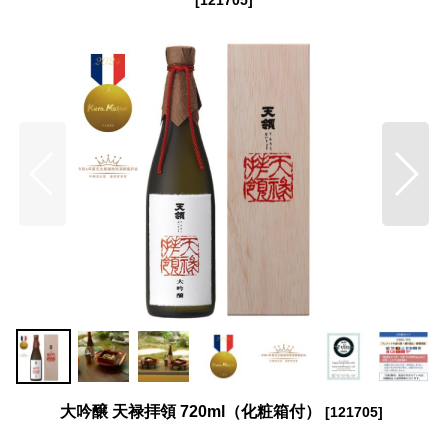
大吟醸 天禄拝領 720ml（化粧箱付）
[
121705
]