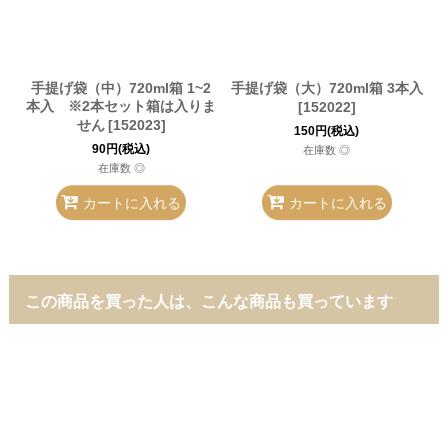
手提げ袋（中）720ml箱 1~2
手提げ袋（大）720ml箱 3本入
本入 ※2本セット箱は入りま
[
152022
]
せん
[
152023
]
150
円
(税込)
90
円
(税込)
在庫数 ◎
在庫数 ◎
カートに入れる
カートに入れる
この商品を買った人は、こんな商品も買っています