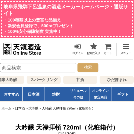
岐阜県飛騨下呂温泉の酒造メーカーホームページ・通販サ
イト
・100種類以上の豊富な品揃え
・新規会員登録で、500ptプレゼント
・100%安心保障制度 実施中！
ログイン
お気に入り
カート
メニュー
検索
大吟醸
スパークリング
甘酒
ひだほまれ
リキュール
オンライン
おすすめ
日本酒
焼酎
ギフト
その他
限定商品
ホーム
>
日本酒
>
大吟醸
>
大吟醸 天禄拝領 720ml（化粧箱付）
大吟醸 天禄拝領 720ml（化粧箱付）
[
121705
]