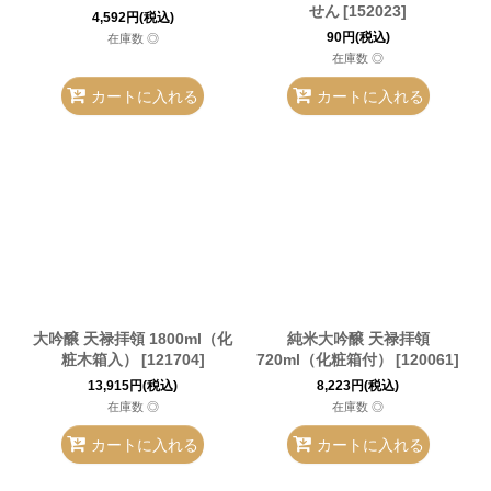
せん
[
152023
]
4,592
円
(税込)
90
円
(税込)
在庫数 ◎
在庫数 ◎
カートに入れる
カートに入れる
大吟醸 天禄拝領 1800ml（化
純米大吟醸 天禄拝領
粧木箱入）
[
121704
]
720ml（化粧箱付）
[
120061
]
13,915
円
(税込)
8,223
円
(税込)
在庫数 ◎
在庫数 ◎
カートに入れる
カートに入れる