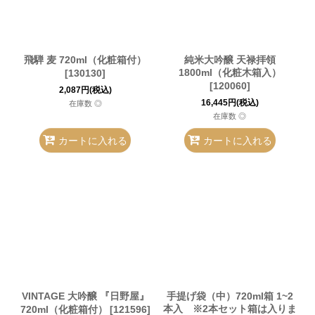
飛騨 麦 720ml（化粧箱付）
純米大吟醸 天禄拝領
1800ml（化粧木箱入）
[
130130
]
[
120060
]
2,087
円
(税込)
16,445
円
(税込)
在庫数 ◎
在庫数 ◎
カートに入れる
カートに入れる
VINTAGE 大吟醸 『日野屋』
手提げ袋（中）720ml箱 1~2
本入 ※2本セット箱は入りま
720ml（化粧箱付）
[
121596
]