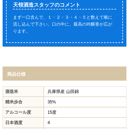
天領酒造スタッフの
コメント
まず一口含んで、１・２・３・４・５と数えて喉に
流し込んで下さい。口の中に、最高の吟醸香が広が
ります。
商品仕様
酒造米
兵庫県産 山田錦
精米歩合
35%
アルコール度
15度
日本酒度
4