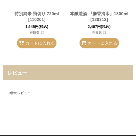
特別純米 飛切り 720ml
本醸造酒 『麝香清水』1800ml
[
110201
]
[
120312
]
1,645
円
(税込)
2,467
円
(税込)
在庫数 ◎
在庫数 ◎
カートに入れる
カートに入れる
レビュー
0
件のレビュー