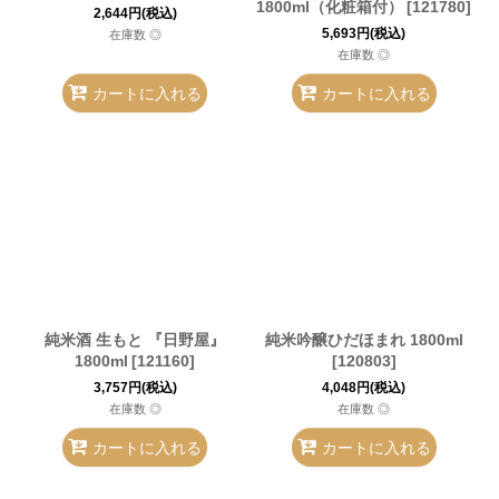
1800ml（化粧箱付）
[
121780
]
2,644
円
(税込)
5,693
円
(税込)
在庫数 ◎
在庫数 ◎
カートに入れる
カートに入れる
純米酒 生もと 『日野屋』
純米吟醸ひだほまれ 1800ml
1800ml
[
121160
]
[
120803
]
3,757
円
(税込)
4,048
円
(税込)
在庫数 ◎
在庫数 ◎
カートに入れる
カートに入れる