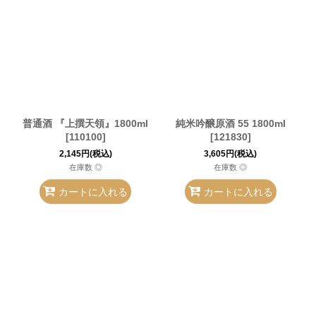
普通酒 『上撰天領』1800ml
純米吟醸原酒 55 1800ml
[
110100
]
[
121830
]
2,145
円
(税込)
3,605
円
(税込)
在庫数 ◎
在庫数 ◎
カートに入れる
カートに入れる