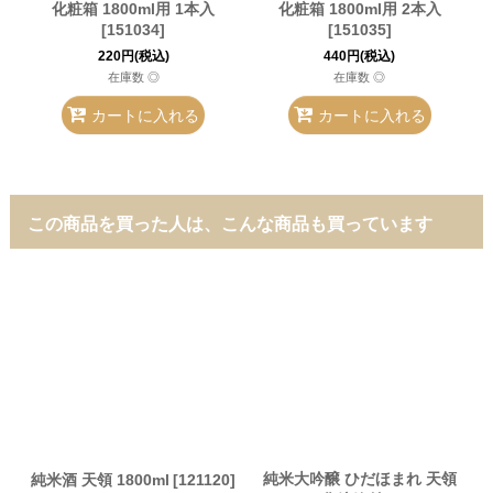
化粧箱 1800ml用 1本入
化粧箱 1800ml用 2本入
[
151034
]
[
151035
]
220
円
(税込)
440
円
(税込)
在庫数 ◎
在庫数 ◎
カートに入れる
カートに入れる
この商品を買った人は、こんな商品も買っています
純米大吟醸 ひだほまれ 天領
純米酒 天領 1800ml
[
121120
]