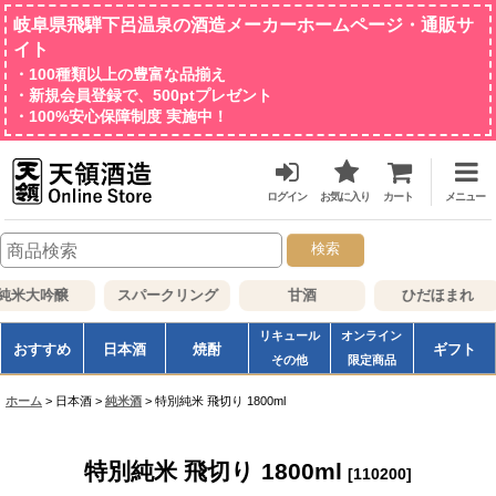
岐阜県飛騨下呂温泉の酒造メーカーホームページ・通販サ
イト
・100種類以上の豊富な品揃え
・新規会員登録で、500ptプレゼント
・100%安心保障制度 実施中！
ログイン
お気に入り
カート
メニュー
検索
米大吟醸
スパークリング
甘酒
ひだほまれ
リキュール
オンライン
おすすめ
日本酒
焼酎
ギフト
その他
限定商品
ホーム
>
日本酒
>
純米酒
>
特別純米 飛切り 1800ml
特別純米 飛切り 1800ml
[
110200
]