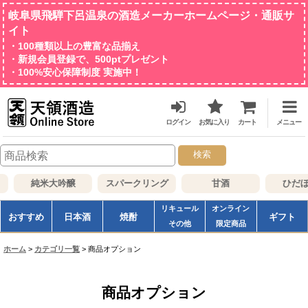
岐阜県飛騨下呂温泉の酒造メーカーホームページ・通販サ
イト
・100種類以上の豊富な品揃え
・新規会員登録で、500ptプレゼント
・100%安心保障制度 実施中！
ログイン
お気に入り
カート
メニュー
検索
純米大吟醸
スパークリング
甘酒
ひだほ
リキュール
オンライン
おすすめ
日本酒
焼酎
ギフト
その他
限定商品
ホーム
>
カテゴリ一覧
>
商品オプション
商品オプション