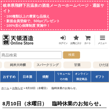
岐阜県飛騨下呂温泉の酒造メーカーホームページ・通販サ
イト
・100種類以上の豊富な品揃え
・新規会員登録で、500ptプレゼント
・100%安心保障制度 実施中！
ログイン
お気に入り
カート
メニュー
検索
純米大吟醸
スパークリング
甘酒
ひだほ
リキュール
オンライン
おすすめ
日本酒
焼酎
ギフト
その他
限定商品
ホーム
>
お知らせ
>
8月10日（水曜日） 臨時休業のお知らせ。
8月10日（水曜日） 臨時休業のお知らせ。