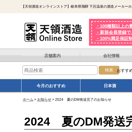
【天領酒造オンラインストア】岐阜県飛騨 下呂温泉の酒造メーカー
・100種類以上の
・新規会員登録で、
・100%満足保証
店舗案内
会社情報
検索
おすす
オンザロック
熟成
熱燗
今月のおすすめ
日本酒
ホーム
>
お知らせ
>
2024 夏のDM発送完了のお知らせ
2024 夏のDM発