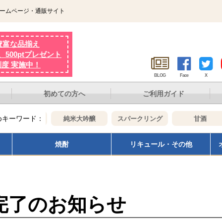
ホームページ・通販サイト
豊富な品揃え
500ptプレゼント
制度 実施中！
BLOG
Face
X
初めての方へ
ご利用ガイド
めキーワード：
大吟醸
純米大吟醸
スパークリング
甘酒
焼酎
リキュール・その他
送完了のお知らせ