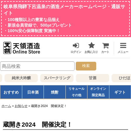
岐阜県飛騨下呂温泉の酒造メーカーホームページ・通販サ
イト
・100種類以上の豊富な品揃え
・新規会員登録で、500ptプレゼント
・100%安心保障制度 実施中！
ログイン
お気に入り
カート
メニュー
検索
純米大吟醸
スパークリング
甘酒
ひだほ
リキュール
オンライン
おすすめ
日本酒
焼酎
ギフト
その他
限定商品
ホーム
>
お知らせ
>
蔵開き2024 開催決定！
蔵開き2024 開催決定！