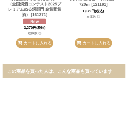
（全国燗酒コンテスト2025プ
720ml
[
121161
]
レミアムぬる燗部門 金賞受賞
1,879
円
(税込)
酒）
[
161271
]
在庫数 ◎
3,270
円
(税込)
在庫数 ◎
カートに入れる
カートに入れる
この商品を買った人は、こんな商品も買っています