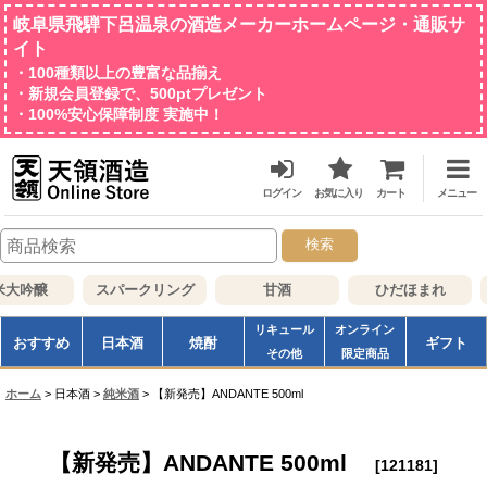
岐阜県飛騨下呂温泉の酒造メーカーホームページ・通販サ
イト
・100種類以上の豊富な品揃え
・新規会員登録で、500ptプレゼント
・100%安心保障制度 実施中！
ログイン
お気に入り
カート
メニュー
検索
吟醸
スパークリング
甘酒
ひだほまれ
兵
リキュール
オンライン
おすすめ
日本酒
焼酎
ギフト
その他
限定商品
ホーム
>
日本酒
>
純米酒
>
【新発売】ANDANTE 500ml
【新発売】ANDANTE 500ml
[
121181
]