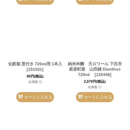
化粧箱 窓付き 720ml用 1本入
純米吟醸 天ロワール 下呂市
萩原町産 山田錦 Dianthus
[
151031
]
720ml
[
120446
]
90
円
(税込)
2,070
円
(税込)
在庫数 ◎
在庫数 ◎
カートに入れる
カートに入れる