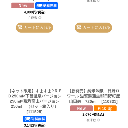
在庫数 ◎
4,800
円
(税込)
在庫数 ◎
カートに入れる
カートに入れる
【ネット限定】すますま?ＲＥ
【新発売】純米吟醸 日野ロ
Ｄ250ml×下呂温泉バージョン
ワール 滋賀県蒲生郡日野町産
250ml×飛騨高山バージョン
山田錦 720ml
[
110331
]
250ml （セット箱入り）
[
111525
]
2,070
円
(税込)
在庫数 ◎
3,142
円
(税込)