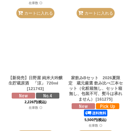
在庫数 ◎
カートに入れる
カートに入れる
【新発売】日野屋 純米大吟醸
家飲みBセット 2026夏限
生貯蔵原酒 「涼」 720ml
定 蔵元厳選 飲み比べ三本セ
ット（化粧箱無し、セット箱
[
121743
]
無し、包装不可、熨斗は承れ
ません）
[
161275
]
2,226
円
(税込)
在庫数 ◎
5,500
円
(税込)
在庫数 ◎