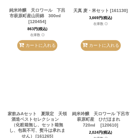
純米吟醸 天ロワール 下呂
天真 麦・米セット
[
161130
]
市萩原町産山田錦 300ml
3,669
円
(税込)
[
120454
]
在庫数 ◎
863
円
(税込)
在庫数 ◎
カートに入れる
カートに入れる
家飲みAセット 夏限定 天領
純米吟醸 天ロワール 下呂市
酒造ベストセレクション
萩原町産 ひだほまれ
（化粧箱無し、セット箱無
720ml
[
120610
]
し、包装不可、熨斗は承れま
2,024
円
(税込)
せん）
[
161265
]