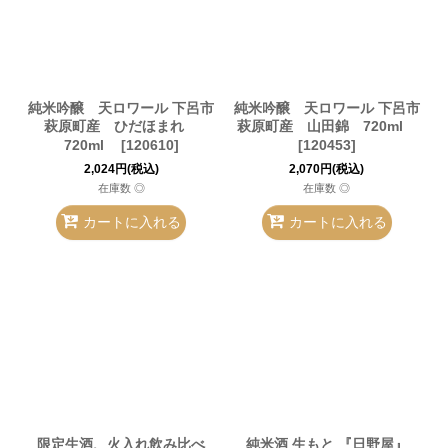
純米吟醸 天ロワール 下呂市
純米吟醸 天ロワール 下呂市
萩原町産 ひだほまれ
萩原町産 山田錦 720ml
720ml
[
120610
]
[
120453
]
2,024
円
(税込)
2,070
円
(税込)
在庫数 ◎
在庫数 ◎
カートに入れる
カートに入れる
限定生酒、火入れ飲み比べ
純米酒 生もと 『日野屋』