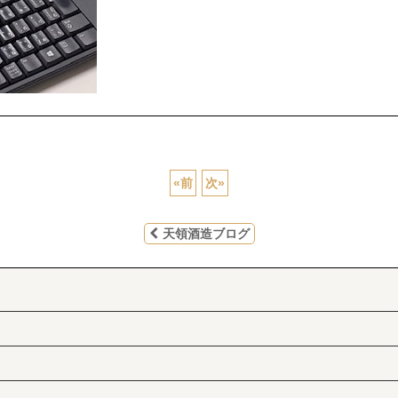
«
前
次
»
天領酒造ブログ