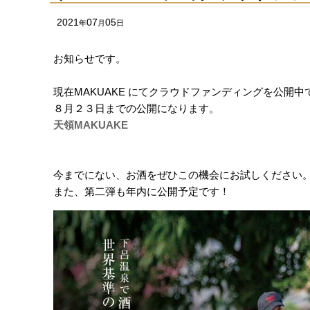
2021
07
05
年
月
日
お知らせです。
現在MAKUAKE にてクラウドファンディングを公開中
８月２３日までの公開になります。
天領MAKUAKE
今までにない、お酒をぜひこの機会にお試しください
また、第二弾も年内に公開予定です！