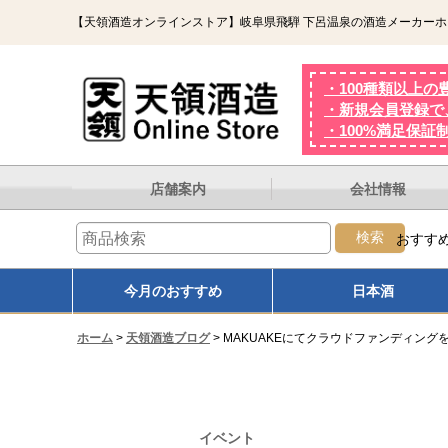
【天領酒造オンラインストア】岐阜県飛騨 下呂温泉の酒造メーカー
・100種類以上の
・新規会員登録で、
・100%満足保証
店舗案内
会社情報
検索
おすす
オンザロック
熟成
熱燗
大吟
今月のおすすめ
日本酒
ホーム
>
天領酒造ブログ
>
MAKUAKEにてクラウドファンディング
イベント