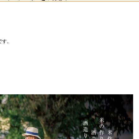
です。
。