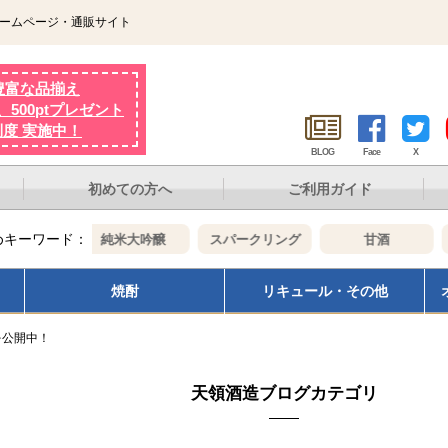
ホームページ・通販サイト
豊富な品揃え
500ptプレゼント
制度 実施中！
BLOG
Face
X
初めての方へ
ご利用ガイド
めキーワード：
醸
純米大吟醸
スパークリング
甘酒
焼酎
リキュール・その他
を公開中！
天領酒造ブログカテゴリ