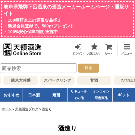
岐阜県飛騨下呂温泉の酒造メーカーホームページ・通販サ
イト
・100種類以上の豊富な品揃え
・新規会員登録で、500ptプレゼント
・100%安心保障制度 実施中！
ログイン
お気に入り
カート
メニュー
検索
純米大吟醸
スパークリング
甘酒
ひだほ
リキュール
オンライン
おすすめ
日本酒
焼酎
ギフト
その他
限定商品
ホーム
>
天領酒造ブログ
>
酒造り
酒造り