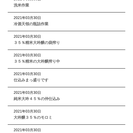
洗米作業
2021
年
03
月
30
日
冷酒天領の瓶詰作業
2021
年
03
月
30
日
３５％精米大吟醸の袋搾り
2021
年
03
月
30
日
３５％精米の大吟醸搾り中
2021
年
03
月
30
日
仕込みまっ盛りです
2021
年
03
月
30
日
純米大吟４５％の仲仕込み
2021
年
03
月
30
日
大吟醸３５％のモロミ
2021
年
03
月
30
日