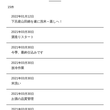
15
件
2022
年
01
月
12
日
下呂産山田錦を遂に洗米～蒸しへ！
2021
年
03
月
30
日
酒造りスタート
2021
年
03
月
30
日
今季、最終仕込みです
2021
年
03
月
30
日
放冷作業
2021
年
03
月
30
日
米洗い
2021
年
03
月
30
日
お酒の品質管理
2021
年
03
月
30
日