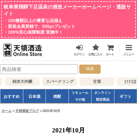
岐阜県飛騨下呂温泉の酒造メーカーホームページ・通販サ
イト
・100種類以上の豊富な品揃え
・新規会員登録で、500ptプレゼント
・100%安心保障制度 実施中！
ログイン
お気に入り
カート
メニュー
検索
純米大吟醸
スパークリング
甘酒
ひだほ
リキュール
オンライン
おすすめ
日本酒
焼酎
ギフト
その他
限定商品
ホーム
>
天領酒造ブログ
>
2021年10月
2021年10月