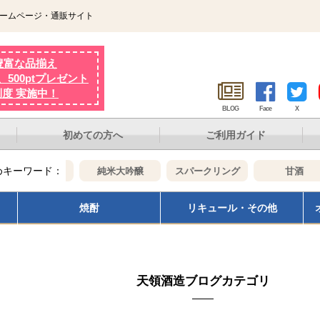
ホームページ・通販サイト
豊富な品揃え
500ptプレゼント
制度 実施中！
BLOG
Face
X
初めての方へ
ご利用ガイド
めキーワード：
大吟醸
純米大吟醸
スパークリング
甘酒
焼酎
リキュール・その他
天領酒造ブログカテゴリ