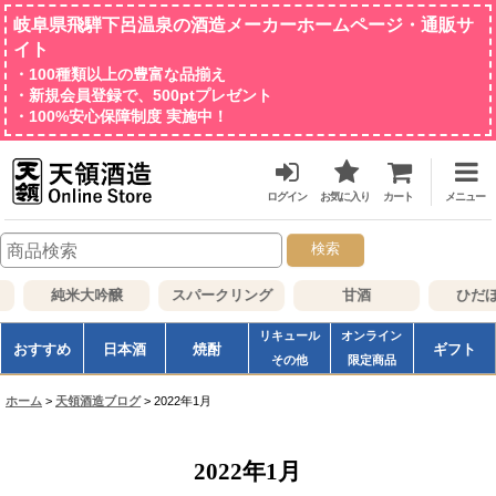
岐阜県飛騨下呂温泉の酒造メーカーホームページ・通販サ
イト
・100種類以上の豊富な品揃え
・新規会員登録で、500ptプレゼント
・100%安心保障制度 実施中！
ログイン
お気に入り
カート
メニュー
検索
純米大吟醸
スパークリング
甘酒
ひだほ
リキュール
オンライン
おすすめ
日本酒
焼酎
ギフト
その他
限定商品
ホーム
>
天領酒造ブログ
>
2022年1月
2022年1月