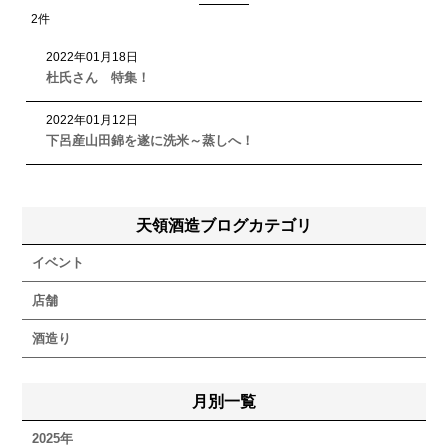
2
件
2022
年
01
月
18
日
杜氏さん 特集！
2022
年
01
月
12
日
下呂産山田錦を遂に洗米～蒸しへ！
天領酒造ブログカテゴリ
イベント
店舗
酒造り
月別一覧
2025年