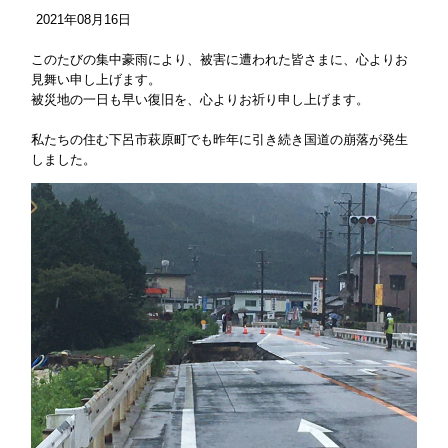
2021
年
08
月
16
日
このたびの集中豪雨により、被害に遭われた皆さまに、心よりお
見舞い申し上げます。
被災地の一日も早い復旧を、心よりお祈り申し上げます。
私たちの住む下呂市萩原町でも昨年に引き続き国道の崩落が発生
しました。