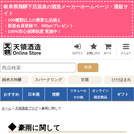
岐阜県飛騨下呂温泉の酒造メーカーホームページ・通販サ
イト
・100種類以上の豊富な品揃え
・新規会員登録で、500ptプレゼント
・100%安心保障制度 実施中！
ログイン
お気に入り
カート
メニュー
検索
純米大吟醸
スパークリング
甘酒
ひだほまれ
リキュール
オンライン
おすすめ
日本酒
焼酎
ギフト
その他
限定商品
ホーム
>
天領酒造ブログ
>
豪雨に関して
豪雨に関して