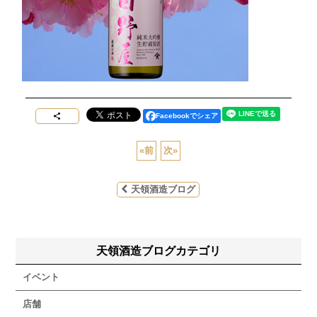
Facebookでシェア
«
前
次
»
天領酒造ブログ
天領酒造ブログカテゴリ
イベント
店舗