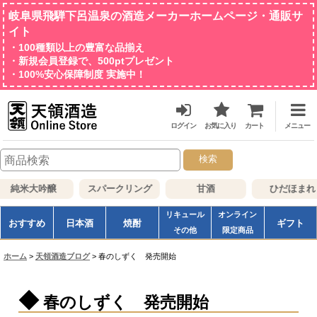
岐阜県飛騨下呂温泉の酒造メーカーホームページ・通販サ
イト
・100種類以上の豊富な品揃え
・新規会員登録で、500ptプレゼント
・100%安心保障制度 実施中！
ログイン
お気に入り
カート
メニュー
検索
純米大吟醸
スパークリング
甘酒
ひだほまれ
リキュール
オンライン
おすすめ
日本酒
焼酎
ギフト
その他
限定商品
ホーム
>
天領酒造ブログ
>
春のしずく 発売開始
春のしずく 発売開始