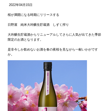
2022
年
04
月
15
日
桜が満開になる時期にリリースする
日野屋 純米大吟醸生貯蔵酒 しずく搾り
大吟醸生貯蔵酒からリニューアルしてさらに人気が出てきた季節
限定のお酒となります。
是非今しか飲めないお酒を春の夜桜を見ながら一献いかがです
か。