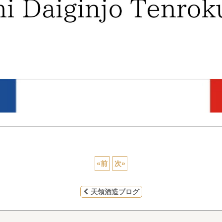
«
前
次
»
天領酒造ブログ