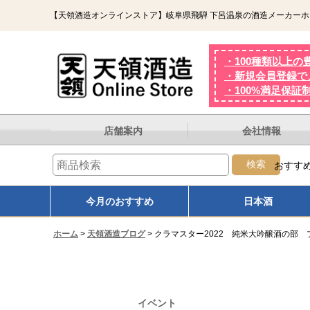
【天領酒造オンラインストア】岐阜県飛騨 下呂温泉の酒造メーカー
・100種類以上の
・新規会員登録で、
・100%満足保証
店舗案内
会社情報
検索
おすす
オンザロック
熟成
熱燗
大
今月のおすすめ
日本酒
ホーム
>
天領酒造ブログ
>
クラマスター2022 純米大吟醸酒の部 
イベント