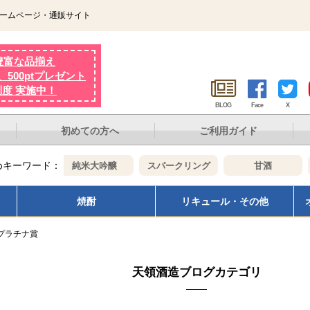
ホームページ・通販サイト
豊富な品揃え
500ptプレゼント
制度 実施中！
BLOG
Face
X
初めての方へ
ご利用ガイド
めキーワード：
吟醸
純米大吟醸
スパークリング
甘酒
焼酎
リキュール・その他
プラチナ賞
天領酒造ブログカテゴリ