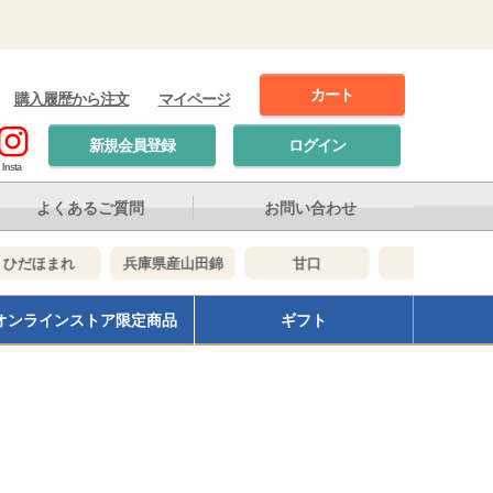
カート
購入履歴から注文
マイページ
新規会員登録
ログイン
Insta
よくあるご質問
お問い合わせ
だほまれ
兵庫県産山田錦
甘口
辛口
オンラインストア限定商品
ギフト