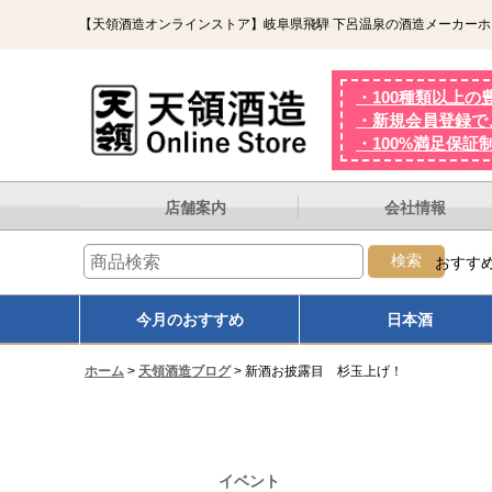
【天領酒造オンラインストア】岐阜県飛騨 下呂温泉の酒造メーカー
・100種類以上の
・新規会員登録で、
・100%満足保証
店舗案内
会社情報
検索
おすす
オンザロック
熟成
熱燗
大吟醸
今月のおすすめ
日本酒
ホーム
>
天領酒造ブログ
>
新酒お披露目 杉玉上げ！
イベント