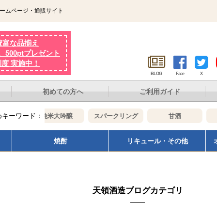
ホームページ・通販サイト
豊富な品揃え
500ptプレゼント
制度 実施中！
BLOG
Face
X
初めての方へ
ご利用ガイド
めキーワード：
純米大吟醸
スパークリング
甘酒
ひ
焼酎
リキュール・その他
天領酒造ブログカテゴリ