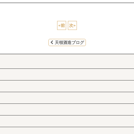
«
前
次
»
天領酒造ブログ