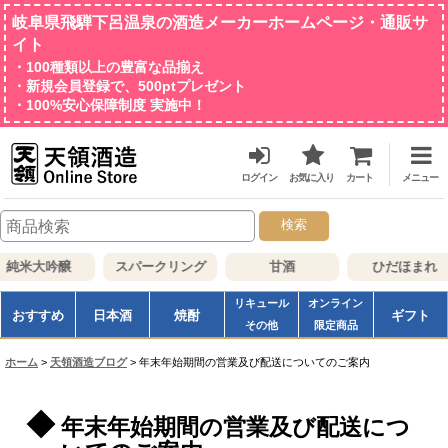
岐阜県飛騨下呂温泉の酒造メーカーホームページ・通販サ
イト
・100種類以上の豊富な品揃え
・新規会員登録で、500ptプレゼント
・100%安心保障制度 実施中！
ログイン
お気に入り
カート
メニュー
検索
純米大吟醸
スパークリング
甘酒
ひだほまれ
リキュール
オンライン
おすすめ
日本酒
焼酎
ギフト
その他
限定商品
ホーム
>
天領酒造ブログ
>
年末年始期間の営業及び配送についてのご案内
年末年始期間の営業及び配送につ