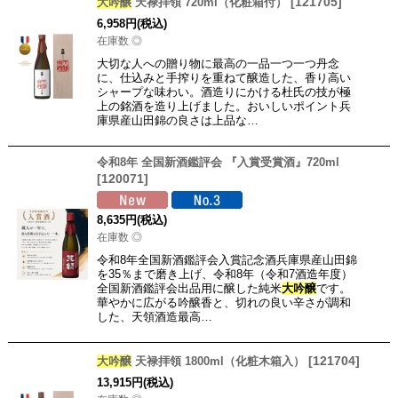
[
121705
]
大吟醸
天禄拝領 720ml（化粧箱付）
6,958
円
(税込)
在庫数 ◎
大切な人への贈り物に最高の一品一つ一つ丹念
に、仕込みと手搾りを重ねて醸造した、香り高い
シャープな味わい。酒造りにかける杜氏の技が極
上の銘酒を造り上げました。おいしいポイント兵
庫県産山田錦の良さは上品な…
令和8年 全国新酒鑑評会 『入賞受賞酒』720ml
[
120071
]
8,635
円
(税込)
在庫数 ◎
令和8年全国新酒鑑評会入賞記念酒兵庫県産山田錦
を35％まで磨き上げ、令和8年（令和7酒造年度）
全国新酒鑑評会出品用に醸した純米
大吟醸
です。
華やかに広がる吟醸香と、切れの良い辛さが調和
した、天領酒造最高…
[
121704
]
大吟醸
天禄拝領 1800ml（化粧木箱入）
13,915
円
(税込)