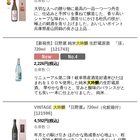
在庫数 ◎
大切な人への贈り物に最高の一品一つ一つ丹念
に、仕込みと手搾りを重ねて醸造した、香り高い
シャープな味わい。酒造りにかける杜氏の技が、
極上の銘酒を造り上げました。おいしいポイント
兵庫県産山田錦の良さは上品…
【新発売】日野屋 純米
大吟醸
生貯蔵原酒 「涼」
[
121743
]
720ml
2,226
円
(税込)
在庫数 ◎
リニューアル第二弾！岐阜県産酒造好適米ひだほ
まれを１００％使用した純米
大吟醸
の生貯蔵原
酒。 華やかな香りと、甘みと酸味のバランスがと
ても良い一本に仕上がりました。 純米…
VINTAGE
大吟醸
『日野屋』720ml（化粧箱付）
[
121596
]
4,592
円
(税込)
在庫数 ◎
年月との駆け引き ほのかな熟成香が心地よい、程
よい旨味と酸味のバランス おいしいポイント 日野