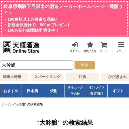
岐阜県飛騨下呂温泉の酒造メーカーホームページ・通販サ
イト
・100種類以上の豊富な品揃え
・新規会員登録で、500ptプレゼント
・100%安心保障制度 実施中！
ログイン
お気に入り
カート
メニュー
検索
純米大吟醸
スパークリング
甘酒
ひだほまれ
リキュール
オンライン
おすすめ
日本酒
焼酎
ギフト
その他
限定商品
ホーム
>
"大吟醸"
の
検索結果
"大吟醸"
の
検索結果