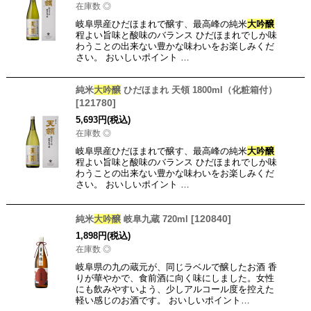
在庫数 ◎
岐阜県産ひだほまれで醸す、最高峰の純米
大吟醸
程よい旨味と酸味のバランス ひだほまれでしか味
わうことの出来ない豊かな味わいをお楽しみくだ
さい。 おいしいポイント …
純米
大吟醸
ひだほまれ 天領 1800ml（化粧箱付）
[
121780
]
5,693
円
(税込)
在庫数 ◎
岐阜県産ひだほまれで醸す、最高峰の純米
大吟醸
程よい旨味と酸味のバランス ひだほまれでしか味
わうことの出来ない豊かな味わいをお楽しみくだ
さい。 おいしいポイント …
[
120840
]
純米
大吟醸
岐阜九蔵 720ml
1,898
円
(税込)
在庫数 ◎
岐阜県の九の蔵元が、同じラベルで醸したお酒 香
りが華やかで、食前酒に向く味にしました。女性
にも飲みやすいよう、少しアルコール度を控えた
軽い感じのお酒です。 おいしいポイント…