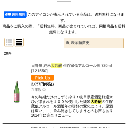
このアイコンが表示されている商品は、送料無料になりま
す。
商品をご購入の際、「送料無料」商品が含まれていれば、同梱商品も送料
無料になります。
表示順変更
閉じる
28
件
商品検索
:
日野屋 純米
大吟醸
生貯蔵低アルコール酒 720ml
[
121556
]
表示数
:
2,657
円
(税込)
在庫あり
在庫数 ◎
今の時期だけのしずく搾り！岐阜県産酒造好適米
並び順
:
ひだほまれを１００％使用した純米
大吟醸
の生貯
蔵低アルコール酒近年の嗜好の変化により、原酒
は重い、、、飲み飽きしてしまうとのお声もあり
絞り込む
2024年に完全リニュー…