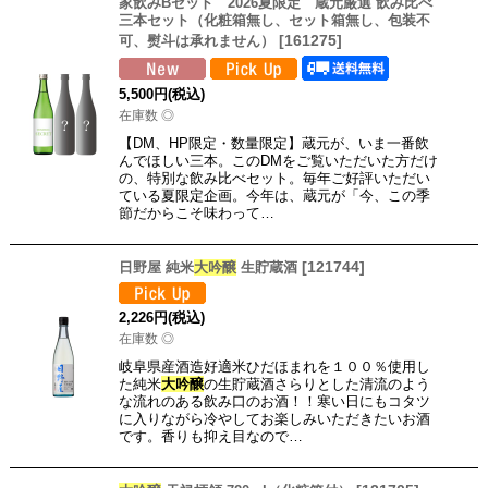
家飲みBセット 2026夏限定 蔵元厳選 飲み比べ
三本セット（化粧箱無し、セット箱無し、包装不
[
161275
]
可、熨斗は承れません）
5,500
円
(税込)
在庫数 ◎
【DM、HP限定・数量限定】蔵元が、いま一番飲
んでほしい三本。このDMをご覧いただいた方だけ
の、特別な飲み比べセット。毎年ご好評いただい
ている夏限定企画。今年は、蔵元が「今、この季
節だからこそ味わって…
[
121744
]
日野屋 純米
大吟醸
生貯蔵酒
2,226
円
(税込)
在庫数 ◎
岐阜県産酒造好適米ひだほまれを１００％使用し
た純米
大吟醸
の生貯蔵酒さらりとした清流のよう
な流れのある飲み口のお酒！！寒い日にもコタツ
に入りながら冷やしてお楽しみいただきたいお酒
です。香りも抑え目なので…