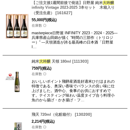
【ご注文後1週間前後で発送】日野屋 純米
大吟醸
infinity Vintage 2023-2025 3本セット 木箱入り
[
161627
]
（受注生産）
55,000
円
(税込)
在庫数 ◎
masterpiece日野屋 INFINITY 2023・2024・2025―
兵庫県産山田錦が描く “時間の三部作（トリロジ
ー）” ―天領酒造が誇る最高峰の日本酒「日野屋
I…
[
111303
]
純米
大吟醸
天領 180ml
759
円
(税込)
在庫数 ◎
おいしいポイント飛騨産酒造好適米ひだほまれの
特徴である、奥深い香味でバランスの良い味に仕
上げました。酒中心、食事のお供におすすめで
す。テイスティング味わい温度タイプ合う料理小
魚のから揚げ・かき揚げ・フ…
[
130200
]
飛天 720ml（化粧箱付）
2,214
円
(税込)
在庫数 ◎