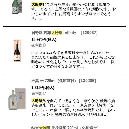
大吟醸
粕で造った香りが華やかな粕取り焼酎で
す。 まるで、上等な吟醸酒のような焼酎です。 お
いしいポイント お湯割りやオンザロックでどう
そ。 …
[
120067
]
日野屋 純米
大吟醸
infinity
18,975
円
(税込)
在庫数 ◎
masterpiece 今できる究極を一滴に込めました。
まだまだ可能性のある仕上がり。 これからどんな
味わいに変化をしていくか楽しみなお酒です。 限
定２００本の特別なお酒です…
[
130206
]
天真 米 720ml（化粧箱付）
1,619
円
(税込)
在庫数 ◎
大吟醸
酒を飲んでいるような、華やかさ 飛騨の酒
造好適米『ひだほまれ』と、東京農大花酵母『な
でしこ』の出会いで醸した本格米焼酎です。 おい
しいポイント 飛騨の酒造好適米「ひだほま…
純米
大吟醸
天禄拝領 720ml（化粧箱付）