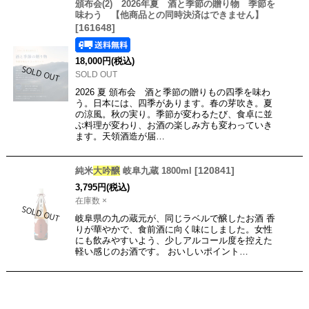
頒布会(2) 2026年夏 酒と季節の贈り物 季節を
味わう 【他商品との同時決済はできません】
[
161648
]
18,000
円
(税込)
SOLD OUT
2026 夏 頒布会 酒と季節の贈りもの四季を味わ
う。日本には、四季があります。春の芽吹き。夏
の涼風。秋の実り。季節が変わるたび、食卓に並
ぶ料理が変わり、お酒の楽しみ方も変わっていき
ます。天領酒造が届…
[
120841
]
純米
大吟醸
岐阜九蔵 1800ml
3,795
円
(税込)
在庫数 ×
岐阜県の九の蔵元が、同じラベルで醸したお酒 香
りが華やかで、食前酒に向く味にしました。女性
にも飲みやすいよう、少しアルコール度を控えた
軽い感じのお酒です。 おいしいポイント…