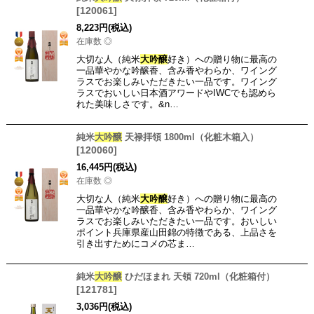
[
120061
]
8,223
円
(税込)
在庫数 ◎
大切な人（純米
大吟醸
好き）への贈り物に最高の
一品華やかな吟醸香、含み香やわらか、ワイング
ラスでお楽しみいただきたい一品です。ワイング
ラスでおいしい日本酒アワードやIWCでも認めら
れた美味しさです。&n…
純米
大吟醸
天禄拝領 1800ml（化粧木箱入）
[
120060
]
16,445
円
(税込)
在庫数 ◎
大切な人（純米
大吟醸
好き）への贈り物に最高の
一品華やかな吟醸香、含み香やわらか、ワイング
ラスでお楽しみいただきたい一品です。おいしい
ポイント兵庫県産山田錦の特徴である、上品さを
引き出すためにコメの芯ま…
純米
大吟醸
ひだほまれ 天領 720ml（化粧箱付）
[
121781
]
3,036
円
(税込)