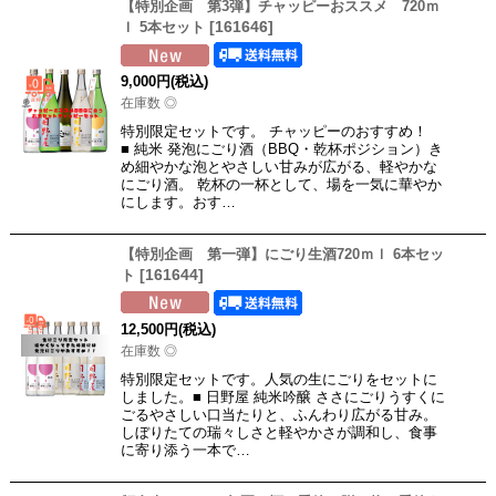
【特別企画 第3弾】チャッピーおススメ 720ｍ
[
161646
]
ｌ 5本セット
9,000
円
(税込)
在庫数 ◎
特別限定セットです。 チャッピーのおすすめ！
■ 純米 発泡にごり酒（BBQ・乾杯ポジション）き
め細やかな泡とやさしい甘みが広がる、軽やかな
にごり酒。 乾杯の一杯として、場を一気に華やか
にします。おす…
【特別企画 第一弾】にごり生酒720ｍｌ 6本セッ
[
161644
]
ト
12,500
円
(税込)
在庫数 ◎
特別限定セットです。人気の生にごりをセットに
しました。■ 日野屋 純米吟醸 ささにごりうすくに
ごるやさしい口当たりと、ふんわり広がる甘み。
しぼりたての瑞々しさと軽やかさが調和し、食事
に寄り添う一本で…