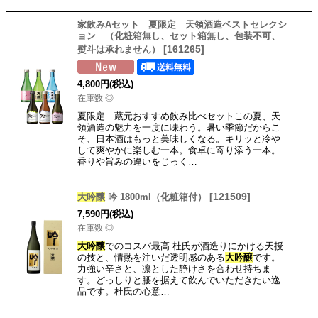
家飲みAセット 夏限定 天領酒造ベストセレクシ
ョン （化粧箱無し、セット箱無し、包装不可、
[
161265
]
熨斗は承れません）
4,800
円
(税込)
在庫数 ◎
夏限定 蔵元おすすめ飲み比べセットこの夏、天
領酒造の魅力を一度に味わう。暑い季節だからこ
そ、日本酒はもっと美味しくなる。キリッと冷や
して爽やかに楽しむ一本。食卓に寄り添う一本。
香りや旨みの違いをじっく…
[
121509
]
大吟醸
吟 1800ml（化粧箱付）
7,590
円
(税込)
在庫数 ◎
大吟醸
でのコスパ最高 杜氏が酒造りにかける天授
の技と、情熱を注いだ透明感のある
大吟醸
です。
力強い辛さと、凛とした静けさを合わせ持ちま
す。どっしりと腰を据えて飲んでいただきたい逸
品です。杜氏の心意…