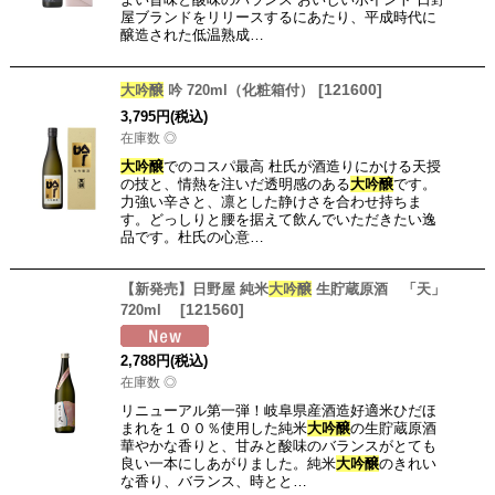
屋ブランドをリリースするにあたり、平成時代に
醸造された低温熟成…
[
121600
]
大吟醸
吟 720ml（化粧箱付）
3,795
円
(税込)
在庫数 ◎
大吟醸
でのコスパ最高 杜氏が酒造りにかける天授
の技と、情熱を注いだ透明感のある
大吟醸
です。
力強い辛さと、凛とした静けさを合わせ持ちま
す。どっしりと腰を据えて飲んでいただきたい逸
品です。杜氏の心意…
【新発売】日野屋 純米
大吟醸
生貯蔵原酒 「天」
[
121560
]
720ml
2,788
円
(税込)
在庫数 ◎
リニューアル第一弾！岐阜県産酒造好適米ひだほ
まれを１００％使用した純米
大吟醸
の生貯蔵原酒
華やかな香りと、甘みと酸味のバランスがとても
良い一本にしあがりました。純米
大吟醸
のきれい
な香り、バランス、時とと…