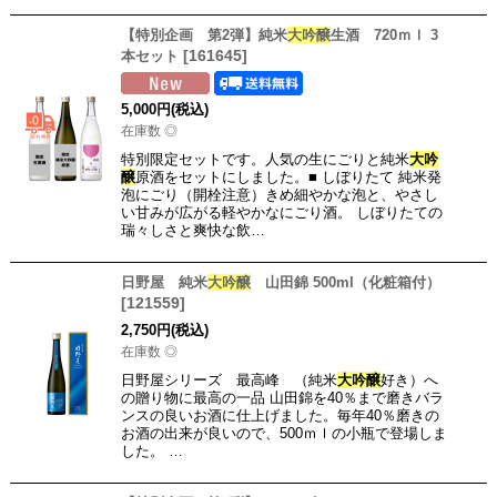
【特別企画 第2弾】純米
大吟醸
生酒 720ｍｌ 3
[
161645
]
本セット
5,000
円
(税込)
在庫数 ◎
特別限定セットです。人気の生にごりと純米
大吟
醸
原酒をセットにしました。■ しぼりたて 純米発
泡にごり（開栓注意）きめ細やかな泡と、やさし
い甘みが広がる軽やかなにごり酒。 しぼりたての
瑞々しさと爽快な飲…
日野屋 純米
大吟醸
山田錦 500ml（化粧箱付）
[
121559
]
2,750
円
(税込)
在庫数 ◎
日野屋シリーズ 最高峰 （純米
大吟醸
好き）へ
の贈り物に最高の一品 山田錦を40％まで磨きバラ
ンスの良いお酒に仕上げました。毎年40％磨きの
お酒の出来が良いので、500ｍｌの小瓶で登場しま
した。 …