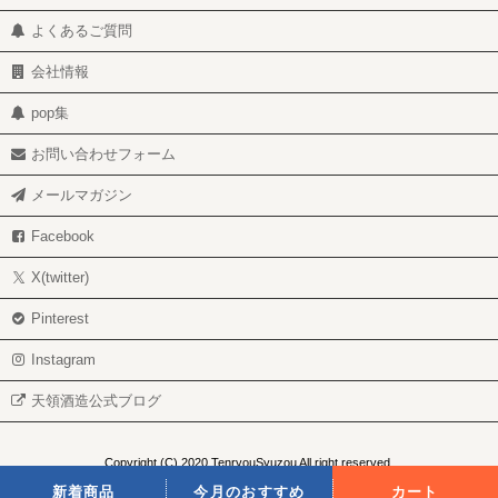
よくあるご質問
会社情報
pop集
お問い合わせフォーム
メールマガジン
Facebook
X(twitter)
Pinterest
Instagram
天領酒造公式ブログ
Copyright (C) 2020 TenryouSyuzou All right reserved.
このホームページの内容の著作権は、天領酒造株式会社に帰属します。
新着商品
今月のおすすめ
カート
無断での複製、引用または転載等は禁じます。